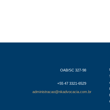
OAB/SC 327-98
+55 47 3321-6529
administracao@nkadvocacia.com.br