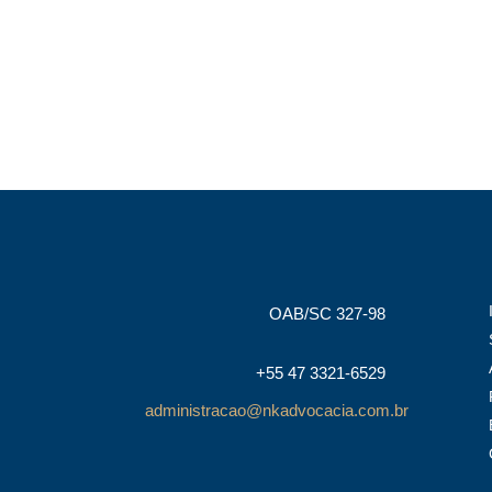
OAB/SC 327-98
+55 47 3321-6529
administracao@nkadvocacia.com.br