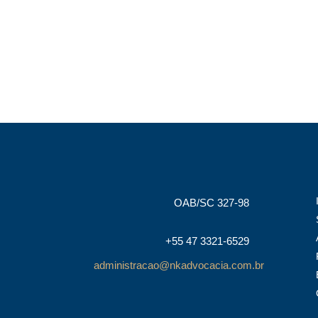
OAB/SC 327-98
+55 47 3321-6529
administracao@nkadvocacia.com.br