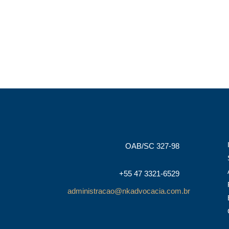
OAB/SC 327-98
+55 47 3321-6529
administracao@nkadvocacia.com.br