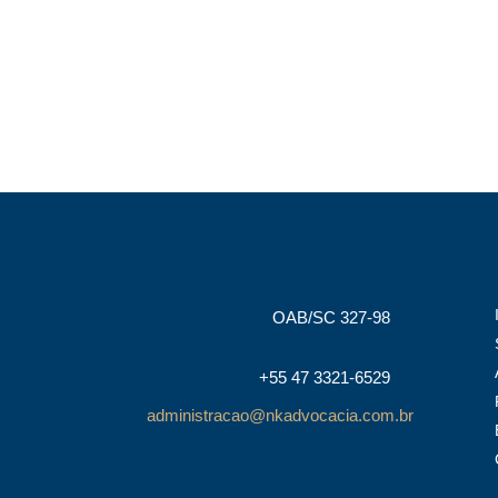
OAB/SC 327-98
+55 47 3321-6529
administracao@nkadvocacia.com.br