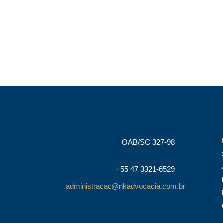
OAB/SC 327-98
+55 47 3321-6529
administracao@nkadvocacia.com.br