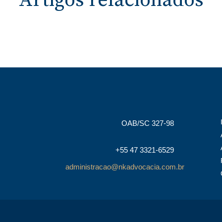
Artigos relacionados
OAB/SC 327-98
+55 47 3321-6529
administracao@nkadvocacia.com.br