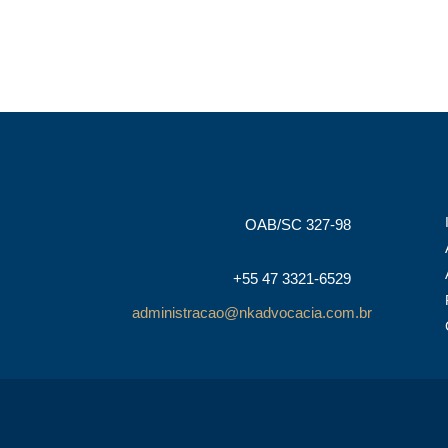
OAB/SC 327-98
+55 47 3321-6529
administracao@nkadvocacia.com.br